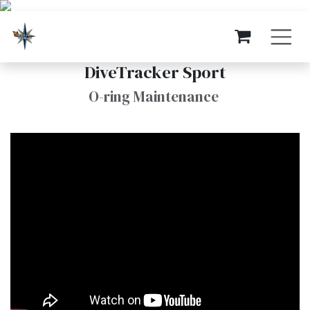
Ir al contenido
DiveTracker Sport
O-ring Maintenance